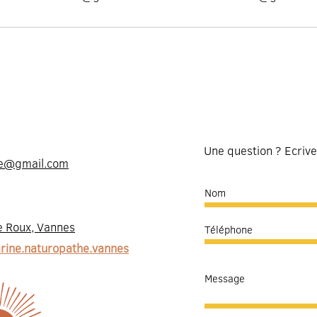
r
Une question ? Ecrive
he@gmail.com
:
e Roux, Vannes
ine.naturopathe.vannes