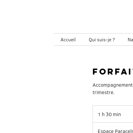
Accueil
Qui suis-je ?
Na
Forfai
Accompagnement al
trimestre.
1 h 30 min
1
3
0
Espace Paracel