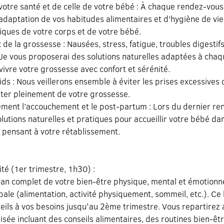
votre santé et de celle de votre bébé : À chaque rendez-vous
l’adaptation de vos habitudes alimentaires et d’hygiène de v
iques de votre corps et de votre bébé.
 de la grossesse : Nausées, stress, fatigue, troubles digestif
e vous proposerai des solutions naturelles adaptées à chaq
vivre votre grossesse avec confort et sérénité.
ids : Nous veillerons ensemble à éviter les prises excessives
iter pleinement de votre grossesse.
ement l’accouchement et le post-partum : Lors du dernier re
utions naturelles et pratiques pour accueillir votre bébé dan
n pensant à votre rétablissement.
lité (1er trimestre, 1h30) :
lan complet de votre bien-être physique, mental et émotionne
bale (alimentation, activité physiquement, sommeil, etc.). Ce
eils à vos besoins jusqu'au 2ème trimestre. Vous repartirez a
isée incluant des conseils alimentaires, des routines bien-êtr