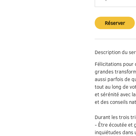
m
i
n
Réserver
Description du ser
Félicitations pour
grandes transforma
aussi parfois de 
tout au long de v
et sérénité avec l
et des conseils na
Durant les trois t
- Être écoutée et 
inquiétudes dans 