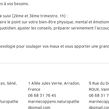
s à vos besoins.
 suivi (2ème et 3ème trimestre, 1h) :
re le point sur votre bien-être physique, mental et émotion
quotidien, ajuster les conseils, préparer sereinement l'accou
flexologie pour soulager vos maux et vous apporter une gran
es, Séné,
1 Allée Jules Verne, Arradon,
9 Rue du D
France
ROUX, Vann
06 68 31 76 45
06 68 31 
turopathe
marinecoppens.naturopathe
marinecop
@gmail.com
@gmail.c