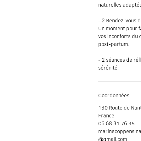
naturelles adaptée
- 2 Rendez-vous de
Un moment pour fai
vos inconforts du 
post-partum.
- 2 séances de ré
Coordonnées
130 Route de Nant
France
06 68 31 76 45
marinecoppens.na
@gmail.com