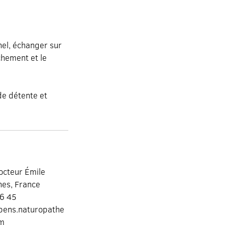
nel, échanger sur
chement et le
de détente et
octeur Émile
es, France
76 45
pens.naturopathe
om