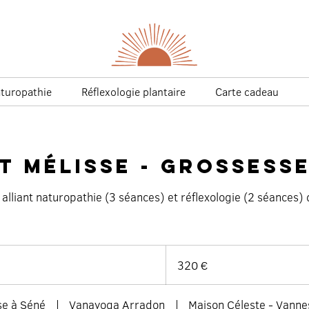
turopathie
Réflexologie plantaire
Carte cadeau
t Mélisse - Grossess
liant naturopathie (3 séances) et réflexologie (2 séances) 
320
euros
320 €
se à Séné
|
Vanayoga Arradon
|
Maison Céleste - Vanne